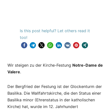
too!
Wir steigen zu der Kirche-Festung
Notre-Dame de
Valere
.
Der Bergfried der Festung ist der Glockenturm der
Basilika. Die Wallfahrtskirche, die den Status einer
Basilika minor (Ehrenstatus in der katholischen
Kirche) hat, wurde im 12. Jahrhundert
(Hochromanik) und im 13. Jahrhundert (Gotik)
erbaut. Pilger kommen zur Statue Unserer Lieben
Frau mit Christus. Hier befindet sich auch die
älteste funktionierende Orgel der Welt (15.
Jahrhundert). In den Gebäuden am Fuße der Kirche