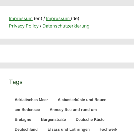
Tags
Adriatisches Meer
Alabasterküste und Rouen
am Bodensee
Annecy See und rund um
Bretagne
Burgenstraße
Deutsche Küste
Deutschland
Elsass und Lothringen
Fachwerk
Frankreich Reiseziele
Frankreich ÖPNV
Freiburg und Neuchatel
Friaul Julisch Venetien
Gardasee Region
Genfersee und Wallis
Hallstatt Dachstein Region
Harz Region
Höhle