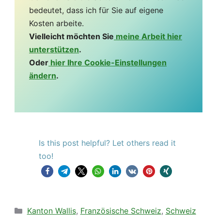
ändern
.
Is this post helpful? Let others read it
too!
Kategorien
Kanton Wallis
,
Französische Schweiz
,
Schweiz
Schlagwörter
Genfersee und Wallis
,
Schweiz
Was muss man in Bern sehen
Luganersee. 3. Morcote, Caslano