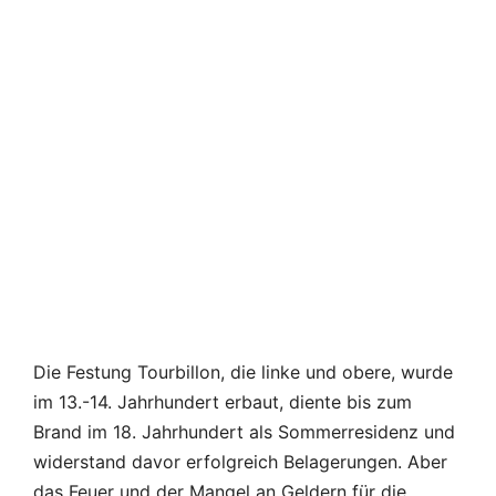
Die Festung Tourbillon, die linke und obere, wurde
im 13.-14. Jahrhundert erbaut, diente bis zum
Brand im 18. Jahrhundert als Sommerresidenz und
widerstand davor erfolgreich Belagerungen. Aber
das Feuer und der Mangel an Geldern für die
Reparatur erwiesen sich als schlimmer als die
Belagerungen – im 19. Jahrhundert lag die Festung
in Trümmern und die Einwohner beschlossen, sie
zu restaurieren (nicht ohne an die
Touristenattraktion zu denken).