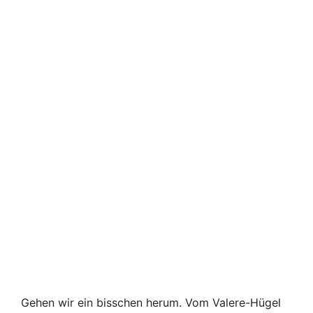
Gehen wir ein bisschen herum. Vom Valere-Hügel
aus wurde die Tourbillon-Festung nicht niedriger
und der Wunsch, dorthin zu klettern, nahm nicht
zu.