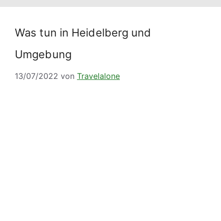
Was tun in Heidelberg und
Umgebung
13/07/2022
von
Travelalone
Heidelberg ist eine alte Universitätsstadt, eine der
schönsten Städte Deutschlands. Eine halb
verfallene Geisterburg auf dem Berg, das blaue
Wasser des Neckars, eine alte Brücke,
Universitätsgebäude – all das verleiht der Stadt
einen besonderen Charme.