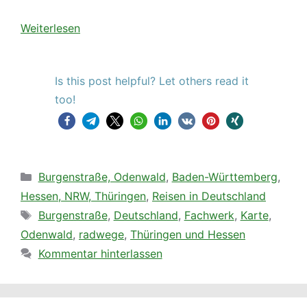
Weiterlesen
Is this post helpful? Let others read it
too!
Kategorien
Burgenstraße, Odenwald
,
Baden-Württemberg
,
Hessen, NRW, Thüringen
,
Reisen in Deutschland
Schlagwörter
Burgenstraße
,
Deutschland
,
Fachwerk
,
Karte
,
Odenwald
,
radwege
,
Thüringen und Hessen
Kommentar hinterlassen