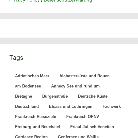
Adriatisches Meer
Alabasterküste und Rouen
am Bodensee
Annecy See und rund um
Bretagne
Burgenstraße
Deutsche Küste
Deutschland
Elsass und Lothringen
Fachwerk
Frankreich Reiseziele
Frankreich ÖPNV
Freiburg und Neuchatel
Friaul Julisch Venetien
Gardasee Region
Genfersee und Wallis
Hallstatt Dachstein Region
Harz Region
Höhle
Italien Reiseziele
Kanton Graubünden
Kanton Tessin
Karte
Langensee
Loire Schlösser
Luzern Region
Niedersachsen
Nordbayern
Normandie
Odenwald
paris und umgebung
Park und Garten
radwege
Reisen in Bayern
Reiseziele in Brandenburg