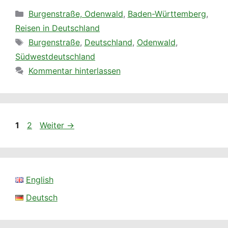
Seite
Seite
1
2
Weiter
→
English
Deutsch
Powered by
Translate