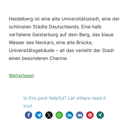
Weiterlesen
Is this post helpful? Let others read it
too!
Kategorien
Burgenstraße, Odenwald
,
Baden-Württemberg
,
Reisen in Deutschland
Schlagwörter
Burgenstraße
,
Deutschland
,
Odenwald
,
Südwestdeutschland
Kommentar hinterlassen