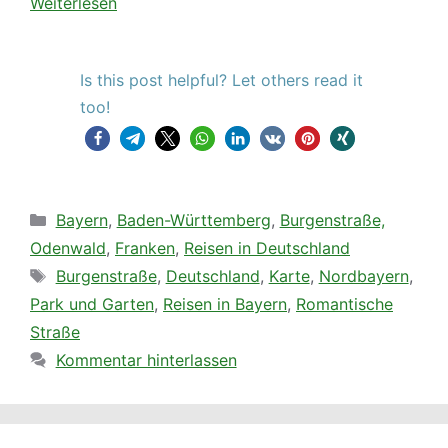
Weiterlesen
Is this post helpful? Let others read it
too!
Kategorien
Bayern
,
Baden-Württemberg
,
Burgenstraße,
Odenwald
,
Franken
,
Reisen in Deutschland
Schlagwörter
Burgenstraße
,
Deutschland
,
Karte
,
Nordbayern
,
Park und Garten
,
Reisen in Bayern
,
Romantische
Straße
Kommentar hinterlassen