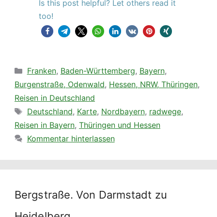
Is this post helpful? Let others read it
too!
Kategorien
Franken
,
Baden-Württemberg
,
Bayern
,
Burgenstraße, Odenwald
,
Hessen, NRW, Thüringen
,
Reisen in Deutschland
Schlagwörter
Deutschland
,
Karte
,
Nordbayern
,
radwege
,
Reisen in Bayern
,
Thüringen und Hessen
Kommentar hinterlassen
Bergstraße. Von Darmstadt zu
Heidelberg