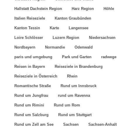
Reiseziele in Österreich
Rhein
Romantische Straße
Rund um Innsbruck
Rund um Jungfrau
rund um Ravenna
Rund um Rimini
Rund um Rom
Rund um Salzburg
Rund um Stuttgart
Rund um Zell am See
Sachsen
Sachsen-Anhalt
Salzkammergut Seen
Schleswig-Holstein
Schwarzwald Sehenswürdigkeiten
Schweiz
Schweizer Jura
See
Südwestdeutschland
Thüringen und Hessen
Tierparks
Venedig Region
Verkehr in Deutschland
Verkehr in Schweiz
Wasserfall