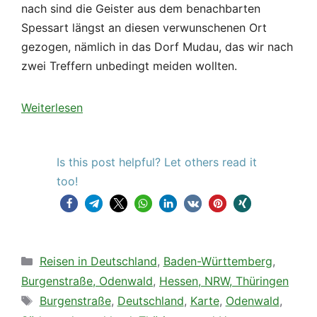
nach sind die Geister aus dem benachbarten
Spessart längst an diesen verwunschenen Ort
gezogen, nämlich in das Dorf Mudau, das wir nach
zwei Treffern unbedingt meiden wollten.
Weiterlesen
Is this post helpful? Let others read it
too!
Kategorien
Reisen in Deutschland
,
Baden-Württemberg
,
Burgenstraße, Odenwald
,
Hessen, NRW, Thüringen
Schlagwörter
Burgenstraße
,
Deutschland
,
Karte
,
Odenwald
,